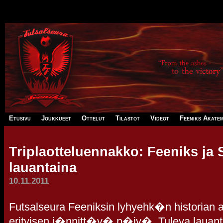
Array ( )
-
-
-
-
-
Etusivu
Joukkueet
Ottelut
Tilastot
Videot
Feeniks Akatem
Triplaotteluennakko: Feeniks ja 
lauantaina
10.11.2011
Futsalseura Feeniksin lyhyehk�n historian 
erityisen j�nnitt�v� p�iv�. Tuleva lauant