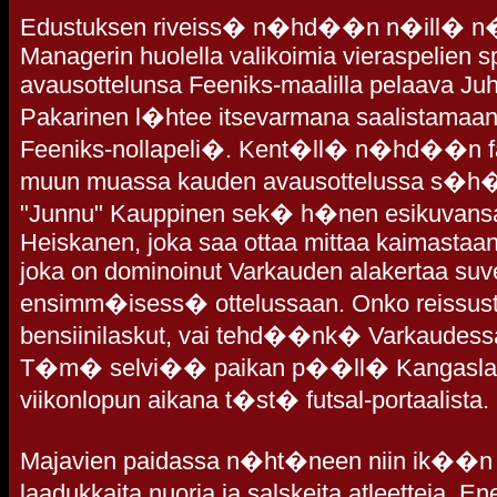
Edustuksen riveiss� n�hd��n n�ill� n�ky
Managerin huolella valikoimia vieraspelien s
avausottelunsa Feeniks-maalilla pelaava Juha
Pakarinen l�htee itsevarmana saalistama
Feeniks-nollapeli�. Kent�ll� n�hd��n f
muun muassa kauden avausottelussa s�h�k
"Junnu" Kauppinen sek� h�nen esikuvansa
Heiskanen, joka saa ottaa mittaa kaimasta
joka on dominoinut Varkauden alakertaa suv
ensimm�isess� ottelussaan. Onko reissust
bensiinilaskut, vai tehd��nk� Varkaudess
T�m� selvi�� paikan p��ll� Kangaslammil
viikonlopun aikana t�st� futsal-portaalista.
Majavien paidassa n�ht�neen niin ik��n n
laadukkaita nuoria ja salskeita atleetteja.