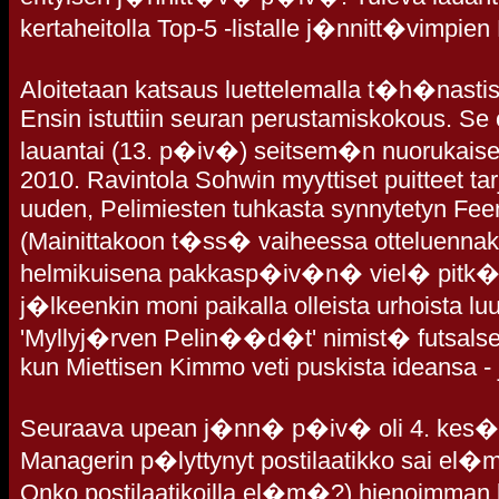
kertaheitolla Top-5 -listalle j�nnitt�vimpien 
Aloitetaan katsaus luettelemalla t�h�nas
Ensin istuttiin seuran perustamiskokous. Se 
lauantai (13. p�iv�) seitsem�n nuoruka
2010. Ravintola Sohwin myyttiset puitteet tarj
uuden, Pelimiesten tuhkasta synnytetyn Feen
(Mainittakoon t�ss� vaiheessa otteluennak
helmikuisena pakkasp�iv�n� viel� pitk
j�lkeenkin moni paikalla olleista urhoista lu
'Myllyj�rven Pelin��d�t' nimist� futsalseu
kun Miettisen Kimmo veti puskista ideansa - j
Seuraava upean j�nn� p�iv� oli 4. kes�ku
Managerin p�lyttynyt postilaatikko sai el
Onko postilaatikoilla el�m�?) hienoimman k