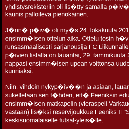
yhdistysrekisteriin oli lis�tty samalla p
kaunis palloileva pienokainen.
J�nn� p�iv� oli my�s 24. lokakuuta 2010, 
ensimm�isen ottelun aika. Ottelu tosin h�vitt
runsasmaalisesti sarjanousija FC Liikunnal
p�ivien listalla on lauantai, 29. tammikuuta 
nappasi ensimm�isen upean voittonsa uude
kunniaksi.
Niin, vihdoin nykyp�iv��n ja asiaan, lau
sukelletaan sen t�hden, ett� Feeniksin ed
ensimm�isen matkapelin (vieraspeli Varka
vastaan) lis�ksi reservijoukkue Feeniks II "S
keskisuomalaiselle futsal-yleis�lle.