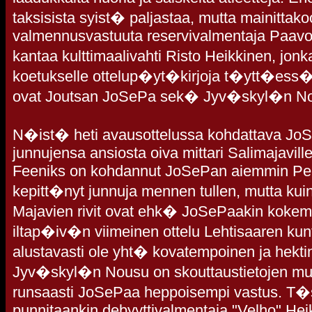
taksisista syist� paljastaa, mutta mainittak
valmennusvastuuta reservivalmentaja Paav
kantaa kulttimaalivahti Risto Heikkinen, jonk
koetukselle ottelup�yt�kirjoja t�ytt�ess�.
ovat Joutsan JoSePa sek� Jyv�skyl�n N
N�ist� heti avausottelussa kohdattava J
junnujensa ansiosta oiva mittari Salimajaville
Feeniks on kohdannut JoSePan aiemmin Pel
kepitt�nyt junnuja mennen tullen, mutta kui
Majavien rivit ovat ehk� JoSePaakin koke
iltap�iv�n viimeinen ottelu Lehtisaaren kun
alustavasti ole yht� kovatempoinen ja hek
Jyv�skyl�n Nousu on skouttaustietojen mu
runsaasti JoSePaa heppoisempi vastus. T�
punnitaankin debyyttivalmentaja "Velho" Hei