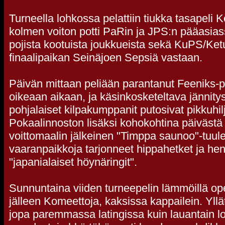
Turneella lohkossa pelattiin tiukka tasapeli
kolmen voiton potti PaRin ja JPS:n pääasia
pojista kootuista joukkueista sekä KuPS/Ketu
finaalipaikan Seinäjoen Sepsiä vastaan.
Päivän mittaan peliään parantanut Feeniks-p
oikeaan aikaan, ja käsinkosketeltava jännity
pohjalaiset kilpakumppanit putosivat pikkuhil
Pokaalinnoston lisäksi kohokohtina päivästä j
voittomaalin jälkeinen "Timppa saunoo"-tuulet
vaaranpaikkoja tarjonneet hippahetket ja he
"japanialaiset höynäringit".
Sunnuntaina viiden turneepelin lämmöillä op
jälleen Komeettoja, kaksissa kappailein. Yllät
jopa paremmassa latingissa kuin lauantain lo