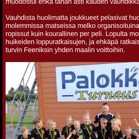
muodostui ehkä tähän asti kauden vauhdikka
Vauhdista huolimatta joukkueet pelasivat huol
molemmissa matseissa melko organisoituina,
ropissut kuin kourallinen per peli. Lopulta mo
huikeiden loppuratkaisujen, ja ehkäpä ratka
turvin Feeniksin yhden maalin voittoihin.