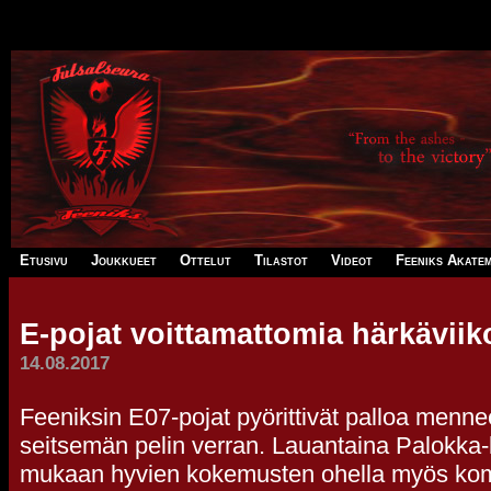
Array ( )
-
-
-
-
-
Etusivu
Joukkueet
Ottelut
Tilastot
Videot
Feeniks Akatem
E-pojat voittamattomia härkävii
14.08.2017
Feeniksin E07-pojat pyörittivät palloa menn
seitsemän pelin verran. Lauantaina Palokka-le
mukaan hyvien kokemusten ohella myös kom